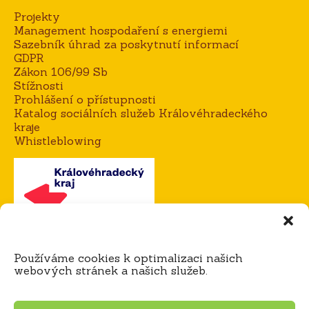
Projekty
Management hospodaření s energiemi
Sazebník úhrad za poskytnutí informací
GDPR
Zákon 106/99 Sb
Stížnosti
Prohlášení o přístupnosti
Katalog sociálních služeb Královéhradeckého
kraje
Whistleblowing
Kontakt
Používáme cookies k optimalizaci našich
Mgr. Alena Goisová, ředitelka domova
webových stránek a našich služeb.
tel.:
604 273 183 / 725 921 365
e-mail:
agoisova@domov-dedina.cz