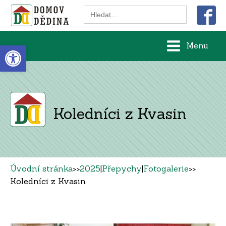
Search
for:
Open toolbar
Menu
Koledníci z Kvasin
Úvodní stránka
>>
2025
|
Přepychy
|
Fotogalerie
>>
Koledníci z Kvasin