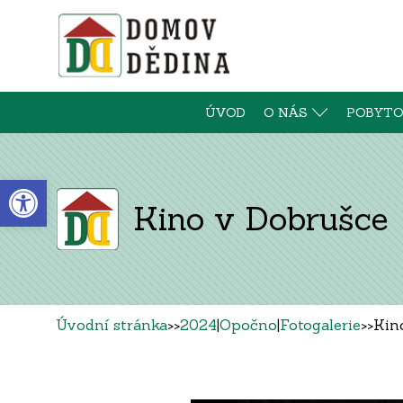
ÚVOD
O NÁS
POBYTO
Open toolbar
Kino v Dobrušce
Úvodní stránka
>>
2024
|
Opočno
|
Fotogalerie
>>
Kin