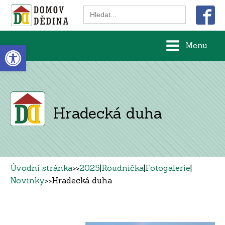
Search
for:
Open toolbar
Menu
Hradecká duha
Úvodní stránka
>>
2025
|
Roudnička
|
Fotogalerie
|
Novinky
>>
Hradecká duha