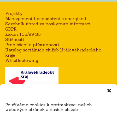
Projekty
Management hospodaření s energiemi
Sazebník úhrad za poskytnutí informací
GDPR
Zákon 106/99 Sb
Stížnosti
Prohlášení o přístupnosti
Katalog sociálních služeb Královéhradeckého
kraje
Whistleblowing
Kontakt
Používáme cookies k optimalizaci našich
Mgr. Alena Goisová, ředitelka domova
webových stránek a našich služeb.
tel.:
604 273 183 / 725 921 365
e-mail:
agoisova@domov-dedina.cz