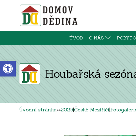
ÚVOD
O NÁS
POBYTO
Open toolbar
Houbařská sezón
Úvodní stránka
>>
2025
|
České Meziříčí
|
Fotogaleri