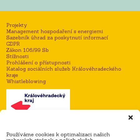
Projekty
Management hospodaření s energiemi
Sazebník úhrad za poskytnutí informací
GDPR
Zákon 106/99 Sb
Stížnosti
Prohlášení o přístupnosti
Katalog sociálních služeb Královéhradeckého
kraje
Whistleblowing
Kontakt
Používáme cookies k optimalizaci našich
Mgr. Alena Goisová, ředitelka domova