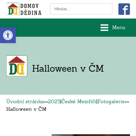
Search
for:
Open toolbar
Menu
Halloween v ČM
Úvodní stránka
>>
2025
|
České Meziříčí
|
Fotogalerie
>>
Halloween v ČM