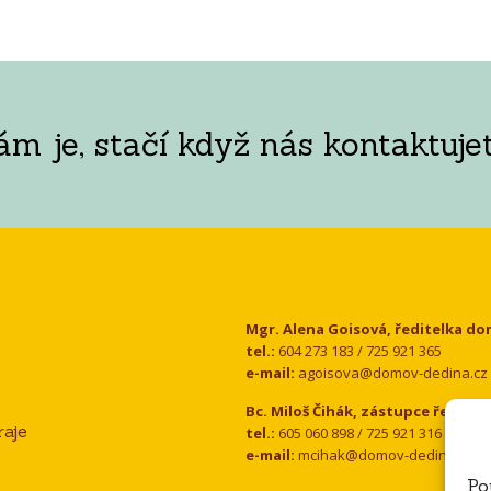
 je, stačí když nás kontaktujet
Kontakt
Mgr. Alena Goisová, ředitelka d
tel.:
604 273 183 / 725 921 365
e-mail:
agoisova@domov-dedina.cz
Bc. Miloš Čihák, zástupce ředitel
aje
tel.:
605 060 898 / 725 921 316
e-mail:
mcihak@domov-dedina.cz
Po