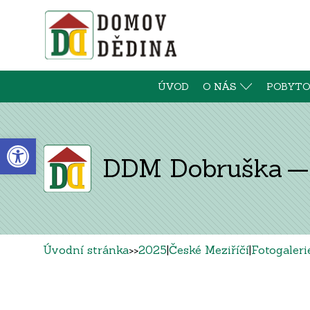
ÚVOD
O NÁS
POBYTO
Open toolbar
DDM Dobruška — V
Úvodní stránka
>>
2025
|
České Meziříčí
|
Fotogaleri