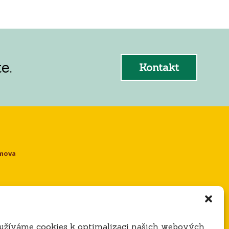
e.
Kontakt
omova
e
užíváme cookies k optimalizaci našich webových