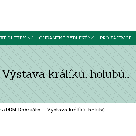
VÉ SLUŽBY
CHRÁNĚNÉ BYDLENÍ
PRO ZÁJEMCE
ýstava králíků, holubů…
e
>>
DDM Dobruška — Výstava králíků, holubů…