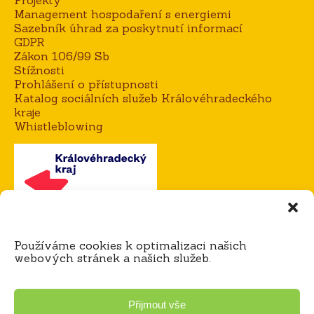
Management hospodaření s energiemi
Sazebník úhrad za poskytnutí informací
GDPR
Zákon 106/99 Sb
Stížnosti
Prohlášení o přístupnosti
Katalog sociálních služeb Královéhradeckého
kraje
Whistleblowing
Kontakt
Používáme cookies k optimalizaci našich
Mgr. Alena Goisová, ředitelka domova
webových stránek a našich služeb.
tel.:
604 273 183 / 725 921 365
e-mail:
agoisova@domov-dedina.cz
Bc. Miloš Čihák, zástupce ředitele
Přijmout vše