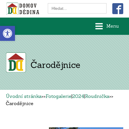
Search
for:
Open toolbar
Menu
Čarodějnice
Úvodní stránka
>>
Fotogalerie
|
2024
|
Roudnička
>>
Čarodějnice