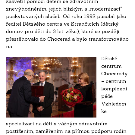
zasvětil pomoci dětem se zdravotním
znevýhodněním, jejich blízkým a „modernizaci“
poskytovaných služeb. Od roku 1992 působil jako
ředitel Dětského centra ve Strančicích (dětský
domov pro děti do 3 let věku), které se později
přestěhovalo do Chocerad a bylo transformováno
na
Dětské
centrum
Chocerady
– centrum
komplexní
péče.
Vzhledem
ke
specializaci na děti s vážným zdravotním
postižením, zaměřením na přímou podporu rodin