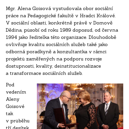
Mgr. Alena Goisová vystudovala obor sociální
práce na Pedagogické fakultě v Hradci Králové.
V sociální oblasti, konkrétně právě v Domově
Dědina, působí od roku 1989 doposud, od června
1994 jako ředitelka této organizace. Dlouhodobě
ovlivňuje kvalitu sociálních služeb také jako
odborná poradkyně a konzultantka v rámci
projektů zaměřených na podporu rozvoje
dostupnosti, kvality, deinstitucionalizace
a transformace sociálních služeb.
Pod
vedením
Aleny
Goisové
tak
v průběhu
tří desítek