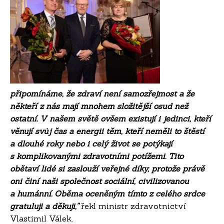
připomínáme, že zdraví není samozřejmost a že
někteří z nás mají mnohem složitější osud než
ostatní. V našem světě ovšem existují i jedinci, kteří
věnují svůj čas a energii těm, kteří neměli to štěstí
a dlouhé roky nebo i celý život se potýkají
s komplikovanými zdravotními potížemi. Tito
obětaví lidé si zaslouží veřejné díky, protože právě
oni činí naši společnost sociální, civilizovanou
a humánní. Oběma oceněným tímto z celého srdce
gratuluji a děkuji,”
řekl ministr zdravotnictví
Vlastimil Válek.