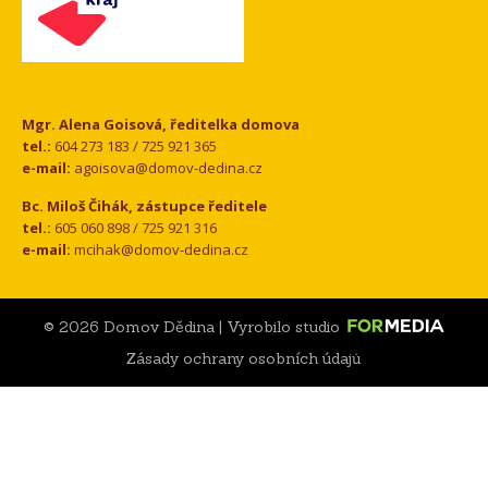
Kontakt
Mgr. Alena Goisová, ředitelka domova
tel.:
604 273 183 / 725 921 365
e-mail:
agoisova@domov-dedina.cz
Bc. Miloš Čihák, zástupce ředitele
tel.:
605 060 898 / 725 921 316
e-mail:
mcihak@domov-dedina.cz
© 2026 Domov Dědina | Vyrobilo studio
Zásady ochrany osobních údajů