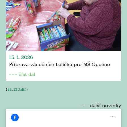
15. 1. 2026
Příprava vánočních balíčků pro MŠ Opočno
––– číst dál
1
2
3
…
13
Další »
––– další novinky