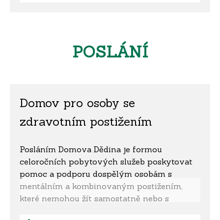
požaduje služby, které zařízení neposkytuje.
Služba chráněného bydlení není určena pro:
• osoby, jejichž zdravotní stav vyžaduje
poskytování péče ve zdravotnickém zařízení
POSLÁNÍ
• osoby s akutní infekční nemocí
• osoby, které by v důsledku duševní poruchy
závažným způsobem narušovaly kolektivní
soužití
Domov pro osoby se
• osoby vyžadující celodenní dohled
Žadatel o službu může být odmítnut
zdravotním postižením
z důvodu naplněné kapacity chráněného
bydlení, nebo pokud požaduje služby, které
Posláním Domova Dědina je formou
zařízení neposkytuje.
celoročních pobytových služeb poskytovat
pomoc a podporu dospělým osobám s
mentálním a kombinovaným postižením,
které nemohou žít samostatně nebo s
podporou terénních služeb ve svém