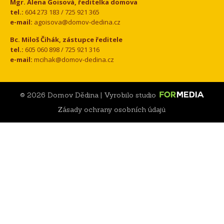
Mgr. Alena Goisová, ředitelka domova
tel.:
604 273 183 / 725 921 365
e-mail:
agoisova@domov-dedina.cz
Bc. Miloš Čihák, zástupce ředitele
tel.:
605 060 898 / 725 921 316
e-mail:
mcihak@domov-dedina.cz
© 2026 Domov Dědina | Vyrobilo studio
Zásady ochrany osobních údajů