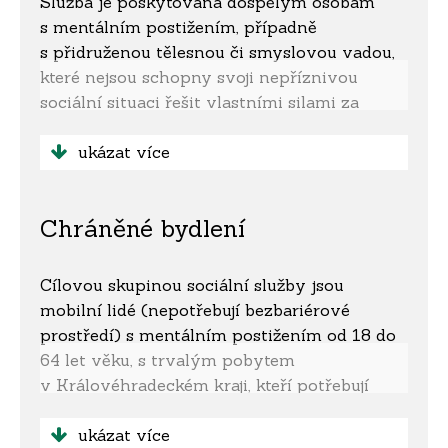
Služba je poskytována dospělým osobám
s mentálním postižením, případně
s přidruženou tělesnou či smyslovou vadou,
které nejsou schopny svoji nepříznivou
sociální situaci řešit vlastními silami za
pomoci svého okolí, ani za podpory
terénních služeb.
ukázat více
Služba není určena pro:
Chráněné bydlení
• osoby, jejichž zdravotní stav vyžaduje
poskytování péče ve zdravotnickém zařízení
• osoby s akutní infekční nemocí
Cílovou skupinou sociální služby jsou
• osoby, které by v důsledku duševní poruchy
mobilní lidé (nepotřebují bezbariérové
závažným způsobem narušovaly kolektivní
prostředí) s mentálním postižením od 18 do
soužití
64 let věku, s trvalým pobytem
v Královéhradeckém kraji, kteří potřebují
Žadatel může být odmítnut z důvodu
asistenci a podporu při realizaci úkonů
naplněné kapacity zařízení, nebo pokud
a činností běžného denního života.
ukázat více