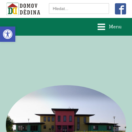
Search
for:
Open toolbar
Menu