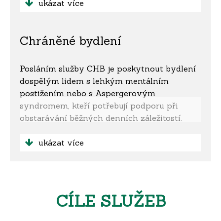
přirozeném bydlišti tak, aby uživatelé služeb
ukázat více
směřovali v maximální možné míře ke své
psychické a fyzické soběstačnosti a
Chráněné bydlení
samostatnosti a aby se co nejvíce začlenili
do společnosti.
Posláním služby CHB je poskytnout bydlení
dospělým lidem s lehkým mentálním
postižením nebo s Aspergerovým
syndromem, kteří potřebují podporu při
obstarávání běžných denních záležitostí.
Míra podpory je dojednána individuálně
s každým uživatelem služby v takovém
ukázat více
rozsahu, aby mu umožnila žít co nejvíce
samostatně, životem srovnatelným s jeho
vrstevníky.
CÍLE SLUŽEB