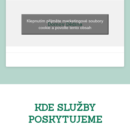
Klepnutím přijměte marketingové soubory
Domov Dědina
cookie a povolte tento obsah
KDE SLUŽBY
POSKYTUJEME